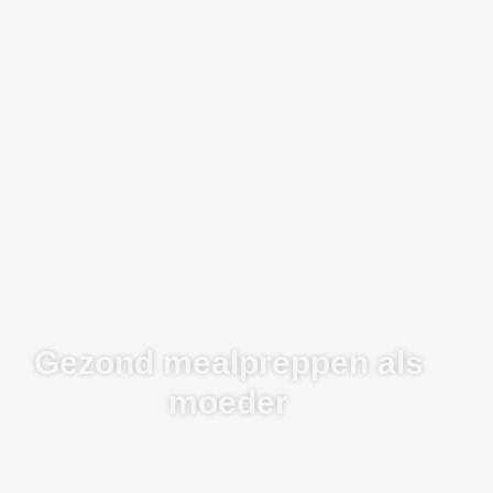
Gezond mealpreppen als
moeder